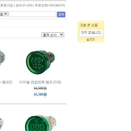
|
회원가입
|
장바구니
(0)
|
주문조회
|
마이페이지
 램프(5
디지털 전압전류 램프 (5개)
16,500원
16,500원