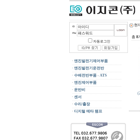
현재
총
8
자동로그인
·
엔진발전기제어부품
·
엔진발전기운전반
·
수배전반부품 - ATS
·
엔진제어부품
·
운반비
(
·
센서
·
수리/출장
·
디지털 메타 램프