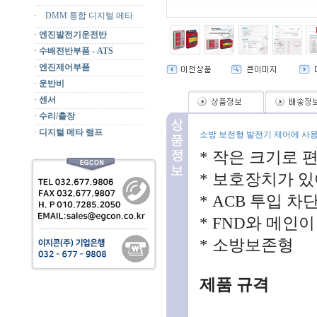
·
DMM 통합 디지털 메타
·
엔진발전기운전반
·
수배전반부품 - ATS
·
엔진제어부품
·
운반비
·
센서
·
수리/출장
·
디지털 메타 램프
소방 보전형 발전기 제어에 사
* 작은 크기로 
* 보호장치가 있
* ACB 투입 차
* FND와 메인
* 소방보존형
제품 규격