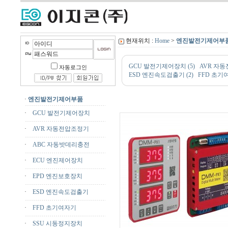
현재위치 :
Home
>
엔진발전기제어부
GCU 발전기제어장치 (5)
AVR 자동
자동로그인
ESD 엔진속도검출기 (2)
FFD 초기여
·
엔진발전기제어부품
·
GCU 발전기제어장치
·
AVR 자동전압조정기
·
ABC 자동밧데리충전
·
ECU 엔진제어장치
·
EPD 엔진보호장치
·
ESD 엔진속도검출기
·
FFD 초기여자기
·
SSU 시동정지장치