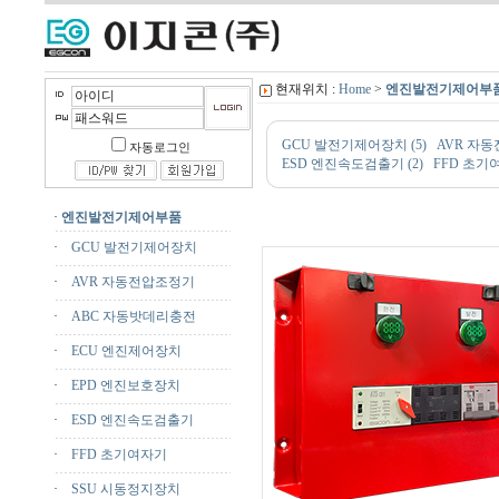
현재위치 :
Home
>
엔진발전기제어부
GCU 발전기제어장치 (5)
AVR 자동
자동로그인
ESD 엔진속도검출기 (2)
FFD 초기여
·
엔진발전기제어부품
·
GCU 발전기제어장치
·
AVR 자동전압조정기
·
ABC 자동밧데리충전
·
ECU 엔진제어장치
·
EPD 엔진보호장치
·
ESD 엔진속도검출기
·
FFD 초기여자기
·
SSU 시동정지장치