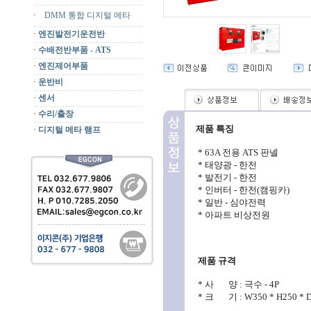
·
DMM 통합 디지털 메타
·
엔진발전기운전반
·
수배전반부품 - ATS
·
엔진제어부품
·
운반비
·
센서
·
수리/출장
제품 특징
·
디지털 메타 램프
* 63A 전용 ATS 판넬
* 태양광 - 한전
* 발전기 - 한전
* 인버터 - 한전(캠핑카)
* 일반 - 심야전력
* 아파트 비상전원
제품 규격
* 사
양 : 극수 - 4P
* 크
기 : W350 * H250 * 